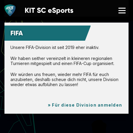
FIFA
KIT SC
eSports
NEWS
FIFA
LETZTE SPIELERGEBNISSE
Unsere FIFA-Division ist seit 2019 eher inaktiv.
Wir haben seither vereinzelt in kleineren regionalen
ÜBER UNS
Turnieren mitgespielt und einen FIFA-Cup organisiert.
Wir würden uns freuen, wieder mehr FIFA für euch
EVENTS
anzubieten, deshalb scheue dich nicht, unsere Division
wieder etwas aufblühen zu lassen!
TEAMS
» Für diese Division anmelden
MITMACHEN
GAMING SCHOOL