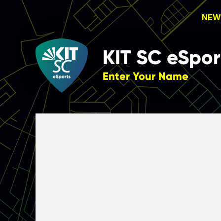
NEW
KIT SC
eSpor
Enter Your Name