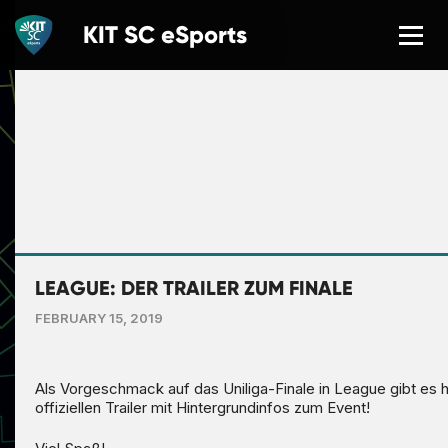
KIT SC
eSports
NEWS
LETZTE SPIELERGEBNISSE
ÜBER UNS
EVENTS
LEAGUE: DER TRAILER ZUM FINALE
FEBRUARY 15, 2019
TEAMS
MITMACHEN
Als Vorgeschmack auf das Uniliga-Finale in League gibt es h
offiziellen Trailer mit Hintergrundinfos zum Event!
GAMING SCHOOL