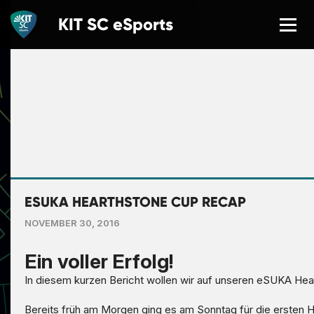
KIT SC
eSports
NEWS
LETZTE SPIELERGEBNISSE
ÜBER UNS
EVENTS
ESUKA HEARTHSTONE CUP RECAP
NOVEMBER 30, 2016
TEAMS
Ein voller Erfolg!
MITMACHEN
In diesem kurzen Bericht wollen wir auf unseren eSUKA Hea
GAMING SCHOOL
Bereits früh am Morgen ging es am Sonntag für die ersten He