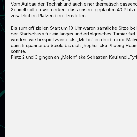
Vom Aufbau der Technik und auch einer thematisch passenden 
Schnell sollten wir merken, dass unsere geplanten 40 Plätz
PARTNER
zusätzlichen Plätzen bereitzustellen.
Bis zum offiziellen Start um 13 Uhr waren sämtliche Sitze b
der Startschuss für ein langes und erfolgreiches Turnier fi
wurden, wie beispielsweise als „Melon“ im druid mirror Mal
dann 5 spannende Spiele bis sich „hophu“ aka Phuong Hoan
konnte.
Platz 2 und 3 gingen an „Melon“ aka Sebastian Kaul und „Tyr